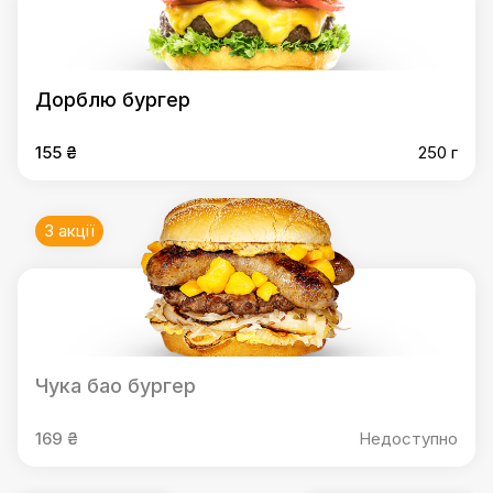
Дорблю бургер
155 ₴
250 г
3 акції
Чука бао бургер
169 ₴
Недоступно