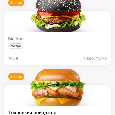
3 акції
Біг Бос
гостре
105 ₴
Недоступно
3 акції
Техаський рейнджер