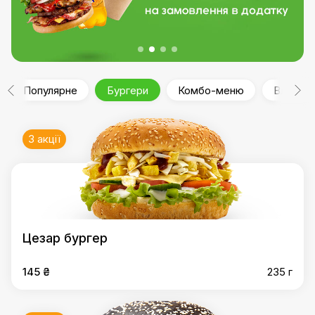
Популярне
Бургери
Комбо-меню
Власна 
3 акції
Цезар бургер
145 ₴
235 г