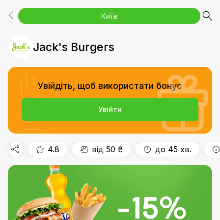
Київ
Популярне
Бургери
Комбо-меню
Власна страва
Піца
Суші
Салати
Напої
Jack's Burgers
Увійдіть, щоб використати бонус
Увійти
4.8
від 50 ₴
до 45 хв.