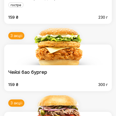
гостре
159 ₴
230 г
3 акції
Чейзі бао бургер
159 ₴
300 г
3 акції