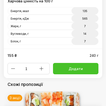
Харчова цінність на 100 г
Енергія, ккал
135
Енергія, кДж
565
Жири, г
7
Вуглеводи, г
14
Білок, г
7
155 ₴
240 г
Додати
Схожі пропозиції
3 акції