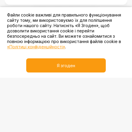
Файли cookie важливі для правильного функціонування
3 акції
сайту тому, ми використовуємо їх для поліпшення
роботи нашого сайту. Натисніть «Я Згоден», щоб
дозволити використання cookie і перейти
безпосередньо на сайт. Ви можете ознайомитися з
повною інформацією про використання файлів cookie в
«Політиці конфіденційності»
.
Рол "Філадельфія з вугрем"
Я згоден
145 ₴
3 акції