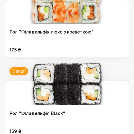
Рол "Філадельфія люкс з креветкою"
175 ₴
3 акції
Рол "Філадельфія Black"
169 ₴