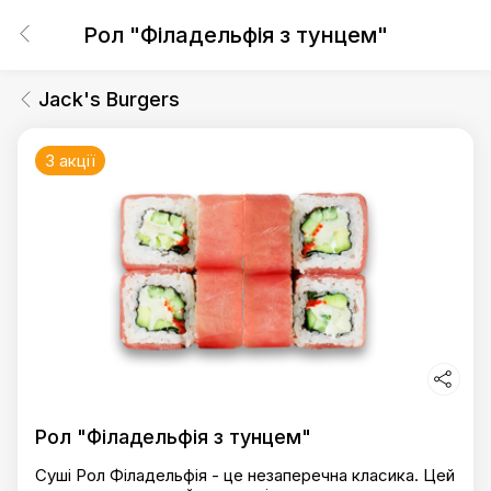
Рол "Філадельфія з тунцем"
Jack's Burgers
3 акції
Рол "Філадельфія з тунцем"
Суші Рол Філадельфія - це незаперечна класика. Цей