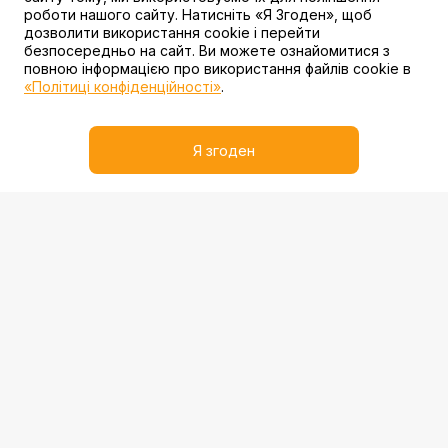
роботи нашого сайту. Натисніть «Я Згоден», щоб
дозволити використання cookie і перейти
безпосередньо на сайт. Ви можете ознайомитися з
повною інформацією про використання файлів cookie в
«Політиці конфіденційності»
.
Рол "Філадельфія з тунцем"
Я згоден
155 ₴
3 акції
Рол "Зелений дракон"