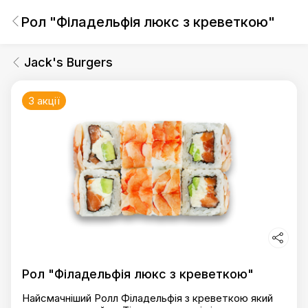
Рол "Філадельфія люкс з креветкою"
Jack's Burgers
3 акції
Рол "Філадельфія люкс з креветкою"
Найсмачніший Ролл Філадельфія з креветкою який