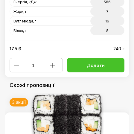
Енергія, кДж
586
Жири, г
7
Вуглеводи, г
16
Білок, г
8
175 ₴
240 г
Додати
Схожі пропозиції
3 акції