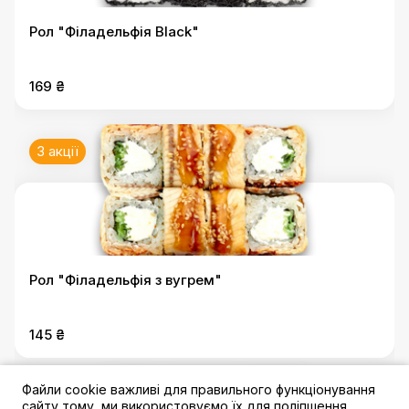
Рол "Філадельфія Black"
169 ₴
3 акції
Рол "Філадельфія з вугрем"
145 ₴
Файли cookie важливі для правильного функціонування
3 акції
сайту тому, ми використовуємо їх для поліпшення