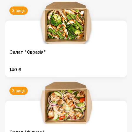
3 акції
Салат "Євразія"
149 ₴
3 акції