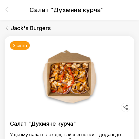
Салат "Духмяне курча"
Jack's Burgers
3 акції
Салат "Духмяне курча"
У цьому салаті є східні, тайські нотки - додані до