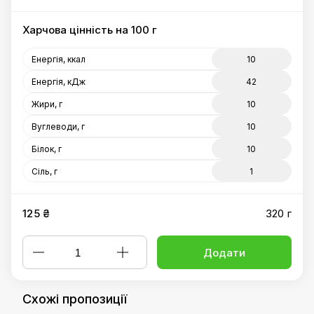
Харчова цінність на 100 г
Енергія, ккал
10
Енергія, кДж
42
Жири, г
10
Вуглеводи, г
10
Білок, г
10
Сіль, г
1
125 ₴
320 г
Додати
Схожі пропозиції