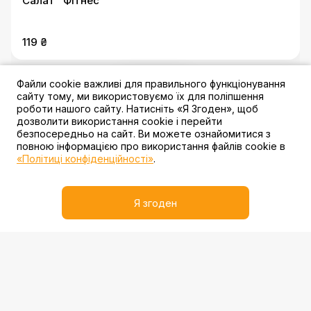
Салат "Фітнес"
119 ₴
Файли cookie важливі для правильного функціонування
3 акції
сайту тому, ми використовуємо їх для поліпшення
роботи нашого сайту. Натисніть «Я Згоден», щоб
дозволити використання cookie і перейти
безпосередньо на сайт. Ви можете ознайомитися з
повною інформацією про використання файлів cookie в
«Політиці конфіденційності»
.
Салат "З яловичиною, брокколі та спаржею"
Я згоден
155 ₴
3 акції