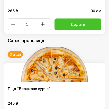
265 ₴
30 см
Додати
Схожі пропозиції
3 акції
Піца "Вершкове курча"
245 ₴