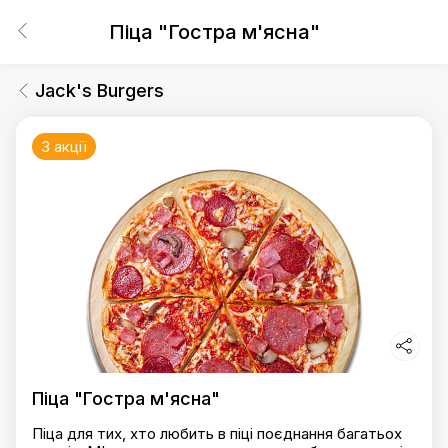
Піца "Гостра м'ясна"
Jack's Burgers
3 акції
Піца "Гостра м'ясна"
Піца для тих, хто любить в піці поєднання багатьох