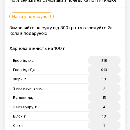
-10% знижка на самовивіз з понеділка по п'ятницю!
Напій у подарунок!
Замовляйте на суму від 800 грн та отримуйте 2л
Коли в подарунок!
Харчова цінність на 100 г
Енергія, ккал
218
Енергія, кДж
913
Жири, г
13
З них насичених, г
7
Вуглеводи, г
15
З них цукру, г
4
Білок, г
13
Сіль, г
1