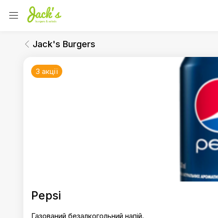
Jack's Burgers
Напої
Jack's Burgers
3 акції
Jack's Burgers
Pepsi
Газований безалкогольний напій.