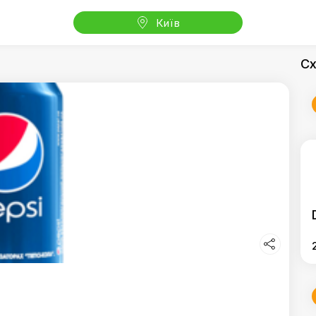
Київ
Сх