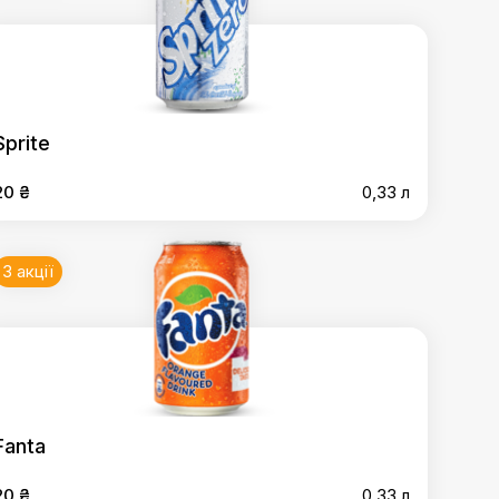
Sprite
20 ₴
0,33 л
3 акції
Fanta
20 ₴
0,33 л