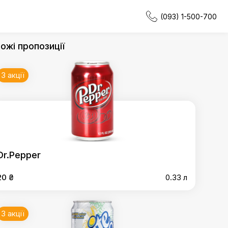
(093) 1-500-700
ожі пропозиції
3 акції
Dr.Pepper
20 ₴
0.33 л
3 акції