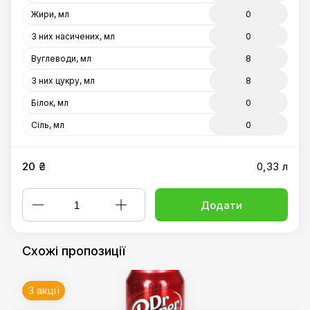
Жири, мл
0
З них насичених, мл
0
Вуглеводи, мл
8
З них цукру, мл
8
Білок, мл
0
Сіль, мл
0
20 ₴
0,33 л
Додати
Схожі пропозиції
3 акції